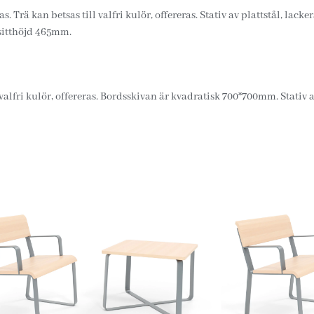
s. Trä kan betsas till valfri kulör, offereras. Stativ av plattstål, lack
sitthöjd 465mm.
l valfri kulör, offereras. Bordsskivan är kvadratisk 700*700mm. Stativ 