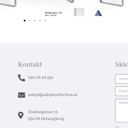
Kontakt
Ski
010-18 48 250
adept@adeptcollection.se
Diabasgatan 15
254 68 Helsingborg