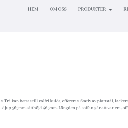
HEM
OM OSS
PRODUKTER
R
. Trä kan betsas till valfri kulör, offereras. Stativ av plattstål, lacke
jup 565mm, sitthöjd 465mm. Längden på soffan går att variera, off