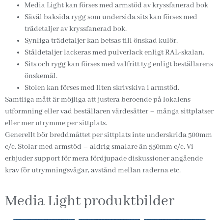
Media Light kan förses med armstöd av kryssfanerad bok
Såväl baksida rygg som undersida sits kan förses med
trädetaljer av kryssfanerad bok.
Synliga trädetaljer kan betsas till önskad kulör.
Ståldetaljer lackeras med pulverlack enligt RAL-skalan.
Sits och rygg kan förses med valfritt tyg enligt beställarens
önskemål.
Stolen kan förses med liten skrivskiva i armstöd.
Samtliga mått är möjliga att justera beroende på lokalens
utformning eller vad beställaren värdesätter – många sittplatser
eller mer utrymme per sittplats.
Generellt bör breddmåttet per sittplats inte underskrida 500mm
c/c. Stolar med armstöd – aldrig smalare än 550mm c/c. Vi
erbjuder support för mera fördjupade diskussioner angående
krav för utrymningsvägar, avstånd mellan raderna etc.
Media Light produktbilder