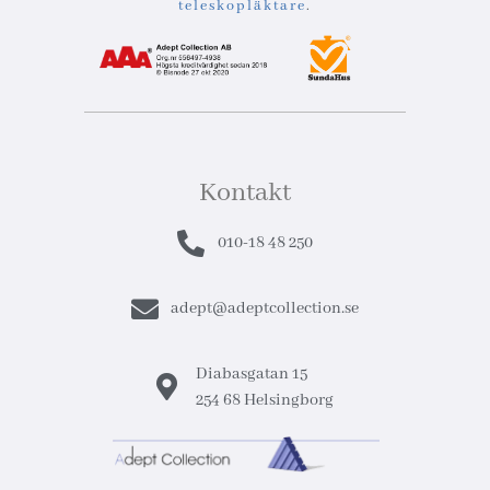
teleskopläktare
.
Kontakt
010-18 48 250
adept@adeptcollection.se
Diabasgatan 15
254 68 Helsingborg