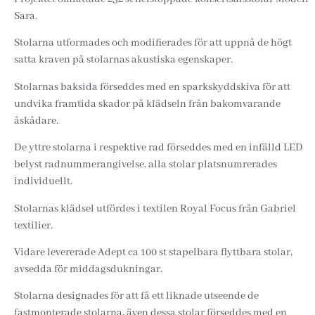
Sara.
Stolarna utformades och modifierades för att uppnå de högt
satta kraven på stolarnas akustiska egenskaper.
Stolarnas baksida förseddes med en sparkskyddskiva för att
undvika framtida skador på klädseln från bakomvarande
åskådare.
De yttre stolarna i respektive rad förseddes med en infälld LED
belyst radnummerangivelse, alla stolar platsnumrerades
individuellt.
Stolarnas klädsel utfördes i textilen Royal Focus från Gabriel
textilier.
Vidare levererade Adept ca 100 st stapelbara flyttbara stolar,
avsedda för middagsdukningar.
Stolarna designades för att få ett liknade utseende de
fastmonterade stolarna, även dessa stolar förseddes med en