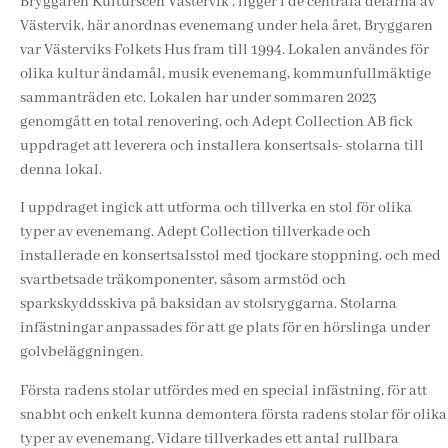
Bryggaren Kulturscen Västervik , ligger i de centrala delarna av
Västervik, här anordnas evenemang under hela året, Bryggaren
var Västerviks Folkets Hus fram till 1994. Lokalen användes för
olika kultur ändamål, musik evenemang, kommunfullmäktige
sammanträden etc. Lokalen har under sommaren 2023
genomgått en total renovering, och Adept Collection AB fick
uppdraget att leverera och installera konsertsals- stolarna till
denna lokal.
I uppdraget ingick att utforma och tillverka en stol för olika
typer av evenemang. Adept Collection tillverkade och
installerade en konsertsalsstol med tjockare stoppning, och med
svartbetsade träkomponenter, såsom armstöd och
sparkskyddsskiva på baksidan av stolsryggarna. Stolarna
infästningar anpassades för att ge plats för en hörslinga under
golvbeläggningen.
Första radens stolar utfördes med en special infästning, för att
snabbt och enkelt kunna demontera första radens stolar för olika
typer av evenemang. Vidare tillverkades ett antal rullbara