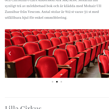
och Christina o Lars Andersson Ark SIR/MSA. Stolarna har
synligt trä av mörkbetsad bok och är klädda med Mohair Ull
Zansibar från Vescom. Antal stolar är 812 st varav 31 st med
utfällbara hjul för enkel ommöblering.
Lilla Cirkus