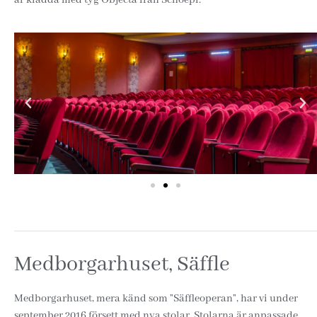
Medborgarhuset, Säffle
Medborgarhuset, mera känd som ”Säffleoperan”, har vi under
september 2016 försett med nya stolar. Stolarna är anpassade