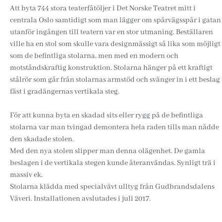
Att byta 744 stora teaterfåtöljer i Det Norske Teatret mitt i
centrala Oslo samtidigt som man lägger om spårvägsspår i gatan
utanför ingången till teatern var en stor utmaning. Beställaren
ville ha en stol som skulle vara designmässigt så lika som möjligt
som de befintliga stolarna, men med en modern och
motståndskraftig konstruktion. Stolarna hänger på ett kraftigt
stålrör som går från stolarnas armstöd och svänger in i ett beslag
fäst i gradängernas vertikala steg.
För att kunna byta en skadad sits eller rygg på de befintliga
stolarna var man tvingad demontera hela raden tills man nådde
den skadade stolen.
Med den nya stolen slipper man denna olägenhet. De gamla
beslagen i de vertikala stegen kunde återanvändas. Synligt trä i
massiv ek.
Stolarna klädda med specialvävt ulltyg från Gudbrandsdalens
Väveri. Installationen avslutades i juli 2017.