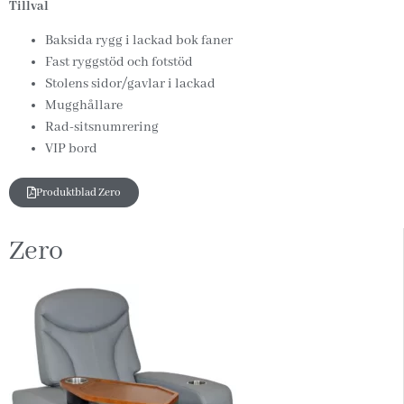
Tillval
Baksida rygg i lackad bok faner
Fast ryggstöd och fotstöd
Stolens sidor/gavlar i lackad
Mugghållare
Rad-sitsnumrering
VIP bord
Produktblad Zero
Zero